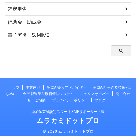
確定申告
補助金・助成金
電子署名 S/MIME
トップ
事業内容
生成AI導入アドバイザー
生成AIと生きる技術-は
じめに
食品製造業AI原価管理システム
エックスサーバー
問い合わ
せ・ご相談
プライバシーポリシー
ブログ
経済産業省認定スマートSMEサポーター広島
ムラカミドットプロ
© 2026 ムラカミドットプロ