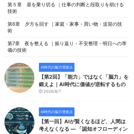
第５章 昼を乗り切る ｜仕事の判断と段取りを助ける
技術
第6章 夕方を回す ｜家庭・家事・買い物・送迎の技
術
第7章 夜を整える ｜振り返り・不安整理・明日への準
備の技術
AI時代の脳力増進法
【第2回】「能力」ではなく「脳力」を
鍛えよ｜AI時代に価値が逆転するもの
2026/8/7
AI時代の脳力増進法
【第一回】AIが賢くなるほど、人間は
考えなくなる — 「認知オフローディン