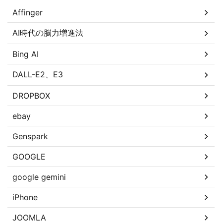
Affinger
AI時代の脳力増進法
Bing AI
DALL-E2、E3
DROPBOX
ebay
Genspark
GOOGLE
google gemini
iPhone
JOOMLA