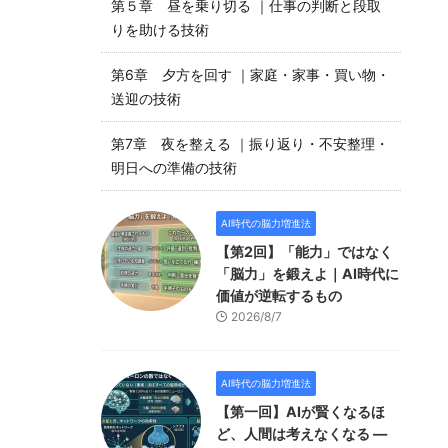
第５章 昼を乗り切る ｜仕事の判断と段取
りを助ける技術
第6章 夕方を回す ｜家庭・家事・買い物・
送迎の技術
第7章 夜を整える ｜振り返り・不安整理・
明日への準備の技術
AI時代の脳力増進法
【第2回】「能力」ではなく
「脳力」を鍛えよ｜AI時代に
価値が逆転するもの
2026/8/7
AI時代の脳力増進法
【第一回】AIが賢くなるほ
ど、人間は考えなくなる —