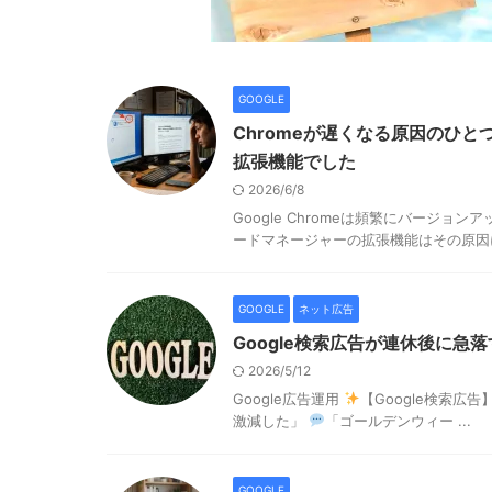
GOOGLE
Chromeが遅くなる原因のひとつ
拡張機能でした
2026/6/8
Google Chromeは頻繁にバー
ードマネージャーの拡張機能はその原因になり
GOOGLE
ネット広告
Google検索広告が連休後に
2026/5/12
Google広告運用
【Google検索
激減した」
「ゴールデンウィー ...
GOOGLE