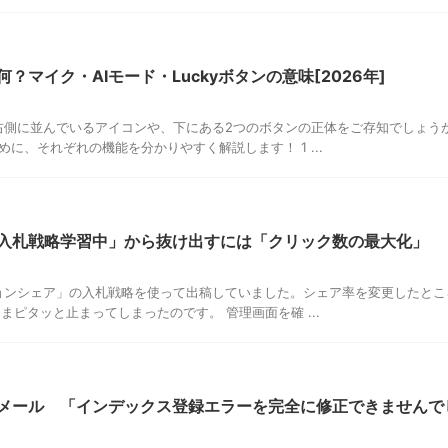
何？マイク・AIモード・Luckyボタンの意味[2026年]
の右側に並んでいるアイコンや、下にある2つのボタンの正体をご存知でしょう
に、それぞれの機能を分かりやすく解説します！ 1 ...
？「入札戦略学習中」から抜け出すには「クリック数の最大化」
ションシェア」の入札戦略を使って出稿していました。シェア率を変更したとこ
まピタッと止まってしまったのです。 管理画面を確 ...
らのメール 「インデックス登録エラーを完全に修正できませんで