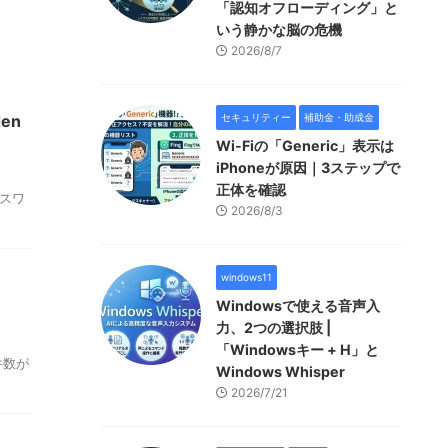
「認知オフローディング」と
いう静かな脳の危機
2026/8/7
en
セキュリティー
補助金・助成金
Wi-Fiの「Generic」表示は
iPhoneが原因｜3ステップで
正体を確認
パスワ
2026/8/3
windows11
Windowsで使える音声入
力、2つの選択肢 |
「Windowsキー + H」と
件数が
Windows Whisper
2026/7/21