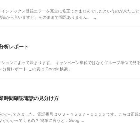
ルでインデックス登録エラーを完全に修正できませんでしたというのが来たこと
結論から言いますと、そのままで問題ありません。 ...
ン分析レポート
ークションによって決まります。 キャンペーン単位ではなくグループ単位で見
析レポート この表は Google検索 ...
営業時間確認電話の見分け方
話がかかってきました。電話番号は０３－４５６７－ｘｘｘｘです。こらは正規
話がかかってくるの？ 簡単に言うと：Goog ...