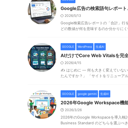
Google広告の検索語句レポ
2026/5/13
Google検索広告レポートの「合計」行
どの数値が何を意味するのか分かりにくい
GOOGLE
WordPress
生成AI
AIだけでCore Web Vital
2026/4/15
✍️ はじめに — 何も大きく変えてい
たんですか？」 「サイトをリニューアルし
GOOGLE
google gemini
生成AI
2026年Google Workspace機
2026/3/26
2026年のGoogle Workspaceを導
Business Standard のどちらを選ぶべきか