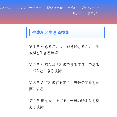
システム
エックスサーバー
問い合わせ・ご相談
プライバシー
ポリシー
ブログ
生成AIと生きる技術
第１章 生きることは、解き続けること｜生
成AIと生きる技術
第２章 生成AIは「相談できる道具」である-
生成AIと生きる技術
第３章 AIに相談する前に、自分の問題を言
葉にする
第４章 朝を立ち上げる | 一日の始まりを整
える技術