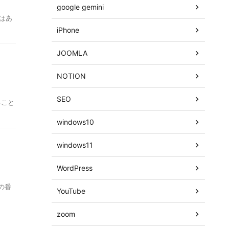
google gemini
はあ
iPhone
JOOMLA
NOTION
SEO
ること
windows10
windows11
WordPress
の番
YouTube
zoom