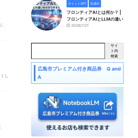
チャットGPT
生成AI
フロンティアAIとは何か？ |
フロンティアAIとLLMの違い
り、
2026/7/21
サイ
ト内
検索
広島市プレミアム付き商品券 Q and
しくし
A
と