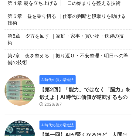
第４章 朝を立ち上げる | 一日の始まりを整える技術
第５章 昼を乗り切る ｜仕事の判断と段取りを助ける
技術
第6章 夕方を回す ｜家庭・家事・買い物・送迎の技
術
第7章 夜を整える ｜振り返り・不安整理・明日への準
備の技術
AI時代の脳力増進法
【第2回】「能力」ではなく「脳力」を
鍛えよ｜AI時代に価値が逆転するもの
2026/8/7
AI時代の脳力増進法
【第一回】AIが賢くなるほど、人間は