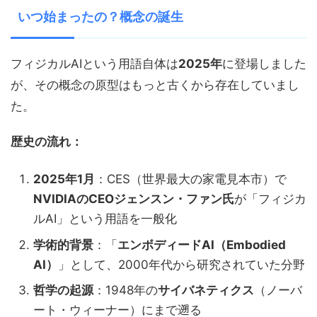
いつ始まったの？概念の誕生
フィジカルAIという用語自体は
2025年
に登場しました
が、その概念の原型はもっと古くから存在していまし
た。
歴史の流れ：
2025年1月
：CES（世界最大の家電見本市）で
NVIDIAのCEOジェンスン・ファン氏
が「フィジカ
ルAI」という用語を一般化
学術的背景
：「
エンボディードAI（Embodied
AI）
」として、2000年代から研究されていた分野
哲学の起源
：1948年の
サイバネティクス
（ノーバ
ート・ウィーナー）にまで遡る