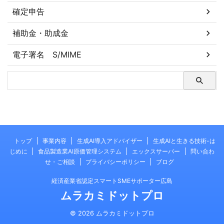
確定申告
補助金・助成金
電子署名 S/MIME
トップ
事業内容
生成AI導入アドバイザー
生成AIと生きる技術-は
じめに
食品製造業AI原価管理システム
エックスサーバー
問い合わ
せ・ご相談
プライバシーポリシー
ブログ
経済産業省認定スマートSMEサポーター広島
ムラカミドットプロ
© 2026 ムラカミドットプロ