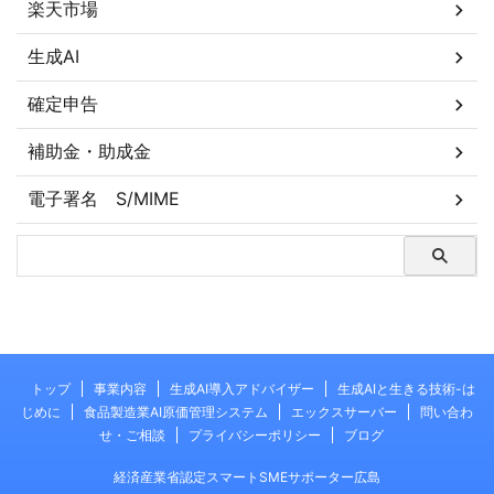
楽天市場
生成AI
確定申告
補助金・助成金
電子署名 S/MIME
トップ
事業内容
生成AI導入アドバイザー
生成AIと生きる技術-は
じめに
食品製造業AI原価管理システム
エックスサーバー
問い合わ
せ・ご相談
プライバシーポリシー
ブログ
経済産業省認定スマートSMEサポーター広島