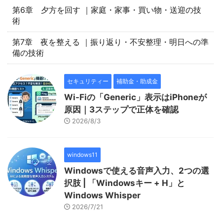
第6章 夕方を回す ｜家庭・家事・買い物・送迎の技
術
第7章 夜を整える ｜振り返り・不安整理・明日への準
備の技術
セキュリティー
補助金・助成金
Wi-Fiの「Generic」表示はiPhoneが
原因｜3ステップで正体を確認
2026/8/3
windows11
Windowsで使える音声入力、2つの選
択肢 | 「Windowsキー + H」と
Windows Whisper
2026/7/21