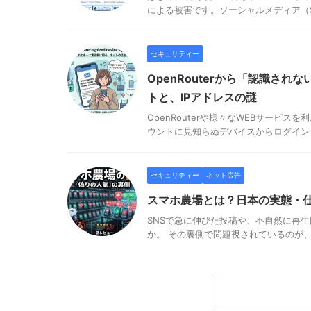
による被害です。ソーシャルメディア（SNS
セキュリティー
OpenRouterから「認識さ
トと、IPアドレスの謎
OpenRouterや様々なWEBサービスを利用してい
ウントに見知らぬデバイスからログイン .
セキュリティー
ネット広告
スマホ農場とは？日本の実態・仕
SNSで急に伸びた投稿や、不自然に再
か。 その裏側で問題視されているのが、