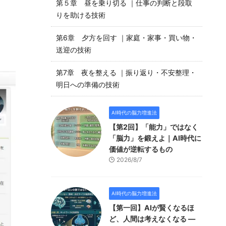
第５章 昼を乗り切る ｜仕事の判断と段取
りを助ける技術
第6章 夕方を回す ｜家庭・家事・買い物・
送迎の技術
第7章 夜を整える ｜振り返り・不安整理・
明日への準備の技術
AI時代の脳力増進法
【第2回】「能力」ではなく
「脳力」を鍛えよ｜AI時代に
価値が逆転するもの
2026/8/7
AI時代の脳力増進法
【第一回】AIが賢くなるほ
ど、人間は考えなくなる —