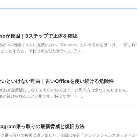
iPhoneが原因｜3ステップで正体を確認
接続中の機器リストに見慣れない「Generic」という表示を見つけ、「何これ!
ょっとすると、それは今あなたが手にしてい ...
版にしないといけない理由｜古いOfficeを使い続ける危険性
、わざわざ最新版にしなくてもいいのでは？」と思う方は少なくありません。
安全に使い続けられることが別です。特にサポート ...
Instagram乗っ取りの最新脅威と復旧方法
ック乗っ取りの被害に遭いました。今回は多分「クレデンシャルスタッフィン