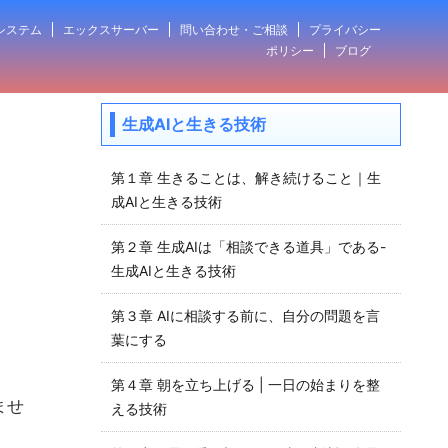
システム
エックスサーバー
問い合わせ・ご相談
プライバシー
ポリシー
ブログ
生成AIと生きる技術
第１章 生きることは、解き続けること｜生
成AIと生きる技術
第２章 生成AIは「相談できる道具」である-
生成AIと生きる技術
第３章 AIに相談する前に、自分の問題を言
葉にする
第４章 朝を立ち上げる | 一日の始まりを整
ませ
える技術