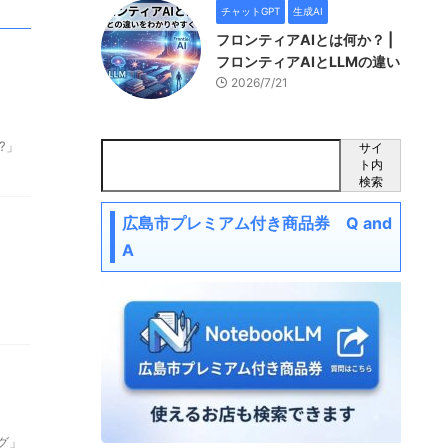
チャットGPT
生成AI
フロンティアAIとは何か？ |
フロンティアAIとLLMの違い
2026/7/21
?」
サイ
ト内
検索
広島市プレミアム付き商品券 Q and
A
グ」