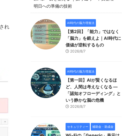
明日への準備の技術
AI時代の脳力増進法
され
【第2回】「能力」ではなく
「脳力」を鍛えよ｜AI時代に
価値が逆転するもの
2026/8/7
AI時代の脳力増進法
【第一回】AIが賢くなるほ
ど、人間は考えなくなる —
「認知オフローディング」と
いう静かな脳の危機
2026/8/7
セキュリティー
補助金・助成金
Wi-Fiの「Generic」表示は