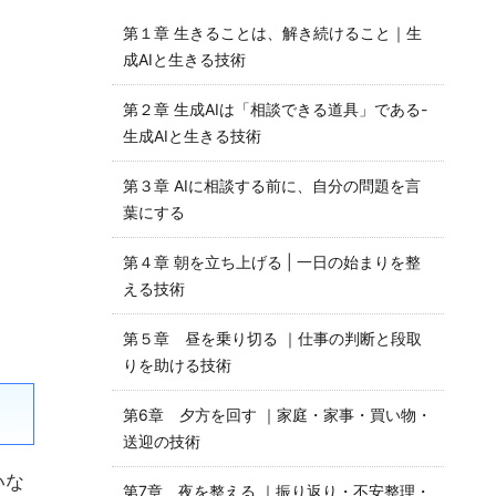
第１章 生きることは、解き続けること｜生
成AIと生きる技術
第２章 生成AIは「相談できる道具」である-
生成AIと生きる技術
第３章 AIに相談する前に、自分の問題を言
葉にする
第４章 朝を立ち上げる | 一日の始まりを整
える技術
第５章 昼を乗り切る ｜仕事の判断と段取
りを助ける技術
第6章 夕方を回す ｜家庭・家事・買い物・
送迎の技術
いな
第7章 夜を整える ｜振り返り・不安整理・